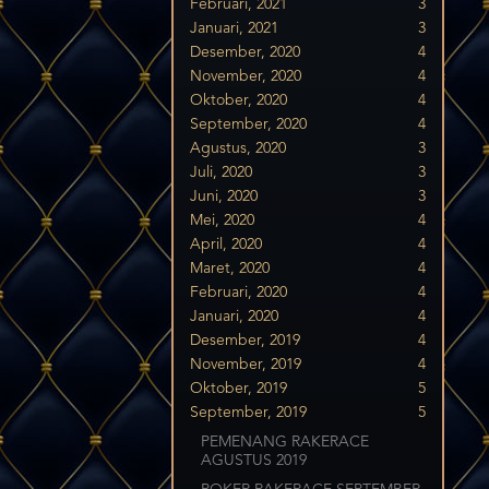
Februari, 2021
EVENT LUCKY SPIN OKTOBER
EVENT MINGGUAN AGUSTUS
PEMENANG RAKERACE MEI
EVENT ANNIVERSARY
3
COOMING SOON SPECIAL
NOVEMBER 2021
LIVE
2021
2021 VIPCLUB88 LIVE
2021
VIPCLUB88 KE-5
Januari, 2021
EVENT MINGGUAN JULI 2021
PEMENANG RAKERACE APRIL
EVENT ULANG TAHUN
3
PEMENANG RAKERACE
EVENT LUCKY JACKPOT
VIPCLUB88 LIVE
2021
VIPCLUB88 KE-5
Desember, 2020
EVENT LUCKY DICE AGUSTUS
EVENT MINGGUAN JUNI 2021
PEMENANG RAKERACE
JANUARI 2021
4
PEMENANG RAKERACE
SEPTEMBER 2021
2021
VIPCLUB88 LIVE
MARET 2021
November, 2020
EVENT LUCKY TREASURE JULI
SPECIAL EVENT ANNIVERSARY
PEMENANG RAKERACE
DESEMBER 2020
4
EVENT MINGGUAN FEBRUARI
SPECIAL ACARA NATAL DAN
2021
VIPCLUB88 KE-5
FEBRUARI 2021
Oktober, 2020
EVENT LUCKY SPIN JUNI 2021
EVENT MINGGUAN APRIL 2021
2021 VIPCLUB88 LIVE
TAHUN BARU 2021
4
EVENT MINGGUAN JANUARI
-COOMINGSOON SPECIAL
VIPCLUB88 LIVE
September, 2020
EVENT MINGGUAN MEI 2021
EVENT MINGGUAN MARET
2021 VIPCLUB88 LIVE
ACARA NATAL DAN TAHUN
4
EVENT LUCKY TREASURE
PEMENANG RAKERACE
COOMINGSOON SPECIAL
VIPCLUB88 LIVE
2021 VIPCLUB88 LIVE
BARU 2021-
Agustus, 2020
EVENT LUCKY SLOT APRIL
FEBRUARI 2021
NOVEMBER 2020
ACARA NATAL DAN TAHUN
3
EVENT LUCKY SPIN JANUARI
COOMING SOON SPECIAL
2021
BARU 2021
Juli, 2020
EVENT LUCKY FORTUNES MEI
EVENT LUCKY DICE MARET
2021
PEMENANG RAKERACE
ACARA NATAL DAN TAHUN
3
EVENT MINGGUAN
PEMENANG RAKERACE JULI
2021
2021
OKTOBER 2020
BARU 2021
Juni, 2020
DESEMBER 2020 VIPCLUB88
PEMENANG RAKERACE
2020
3
PEMENANG RAKERACE JUNI
LIVE
SEPTEMBER 2020
Mei, 2020
EVENT MINGGUAN
PEMENANG RAKERACE
2020
4
EVENT MINGGUAN AGUSTUS
PEMENANG RAKERACE MEI
NOVEMBER 2020 VIPCLUB88
AGUSTUS 2020
April, 2020
EVENT LUCKY FORTUNES
EVENT MINGGUAN OKTOBER
2020 VIPCLUB88 LIVE
2020
4
EVENT MINGGUAN JULI 2020
SPESIAL EVENT ULANG
LIVE
DESEMBER 2020
2020 VIPCLUB88 LIVE
Maret, 2020
EVENT MINGGUAN
VIPCLUB88 LIVE
TAHUN VIPCLUB88 KE 4
4
EVENT LUCKY SPIN AGUSTUS
EVENT MINGGUAN JUNI 2020
COOMINGSOON SPECIAL
EVENT LUCKY SLOT
SEPTEMBER 2020 VIPCLUB88
Februari, 2020
EVENT LUCKY DICE OKTOBER
2020
VIPCLUB88 LIVE
EVENT ULANG TAHUN
4
EVENT LUCKY FORTUNES JULI
PEMENANG RAKERACE APRIL
COOMINGSOON SPECIAL
NOVEMBER 2020
LIVE
2020
VIPCLUB88 KE--4
Januari, 2020
2020
2020
EVENT ULANG TAHUN
4
EVENT LUCKY SLOT JUNI 2020
COOMING SOON SPECIAL
EVENT LUCKY TREASURE
VIPCLUB88 KE-4
Desember, 2019
PEMENANG RAKERACE
EVENT ULANG TAHUN
4
EVENT MINGGUAN MEI 2020
SPECIAL EVENT NEW YEAR
SEPTEMBER 2020
MARET 2020
VIPCLUB88 KE-4
November, 2019
VIPCLUB88 LIVE
PEMENANG RAKERACE
2020
4
-COOMING SOON SPECIAL
FEBRUARI 2020
Oktober, 2019
EVENT MINGGUAN APRIL 2020
PEMENANG RAKERACE
EVENT NEW YEAR 2020-
5
EVENT LUCKY DICE MEI 2020
PEMENANG RAKERACE
COOMINGSOON SPECIAL
VIPCLUB88 LIVE
JANUARI 2020
September, 2019
EVENT MINGGUAN MARET
DESEMBER 2019
EVENT NEW YEAR 2020.
5
PEMENANG RAKERACE
PEMENANG RAKERACE
2020 VIPCLUB88 LIVE
EVENT LUCKY TREASURE
EVENT MINGGUAN FEBUARI
NOVEMBER 2019
SEPTEMBER 2019
EVENT MINGGUAN JANUARI
PEMENANG RAKERACE
PEMENANG RAKERACE
APRIL 2020
2020 VIPCLUB88 LIVE
EVENT LUCKY SPIN MARET
2020 VIPCLUB88 LIVE
OKTOBER 2019
AGUSTUS 2019
EVENT MINGGUAN
POKER RAKERACE OKTOBER
2020
EVENT LUCKY FORTUNES
DESEMBER 2019 VIPCLUB88
2019