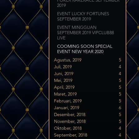
EVENT LUCKY SLOT JANUARI
EVENT MINGGUAN
POKER RAKERACE SEPTEMBER
FEBUARI 2020
LIVE
2020
NOVEMBER 2019 VIPCLUB88
2019
EVENT LUCKY SPIN OKTOBER
LIVE
EVENT LUCKY DICE
2019
EVENT LUCKY FORTUNES
DESEMBER 2019
EVENT LUCKY TREASURE
SEPTEMBER 2019
EVENT MINGGUAN OKTOBER
NOVEMBER 2019
2019 VIPCLUB88 LIVE
EVENT MINGGUAN
SEPTEMBER 2019 VIPCLUB88
COOMING SOON SPECIAL
LIVE
EVENT NEW YEAR 2020.
COOMING SOON SPECIAL
EVENT NEW YEAR 2020
Agustus, 2019
5
Juli, 2019
4
PEMENANG RAKERACE JULI
Juni, 2019
2019
4
PEMENANG RAKERACE JUNI
Mei, 2019
2019
5
COOMINGSOON SPECIAL
PEMENANG RAKERACE MEI
April, 2019
EVENT NEW YEAR 2020
2019
5
POKER RAKERACE JULI 2019
PEMENANG RAKERACE APRIL
Maret, 2019
2019
5
POKER RAKERACE AGUSTUS
EVENT MINGGUAN JUNI 2019
PEMENANG RAKERACE
EVENT LUCKY TREASURE JULI
Februari, 2019
2019
VIPCLUB88 LIVE
MARET 2019
5
2019
EVENT LUCKY FORTUNES MEI
PEMENANG RAKERACE
Januari, 2019
2019
FEBRUARI 2019
6
EVENT LUCKY DICE AGUSTUS
EVENT LUCKY SPIN JUNI 2019
EVENT LUCKY DICE APRIL 2019
PEMENANG RAKERACE
EVENT MINGGUAN JULI 2019
Desember, 2018
2019
JANUARY 2019
5
VIPCLUB88 LIVE
EVENT MINGGUAN MEI 2019
EVENT LUCKY TREASURE
PEMENANG RAKERACE
POKER RAKERACE JUNI 2019
POKER RAKERACE APRIL 2019
November, 2018
VIPCLUB88 LIVE
MARET 2019
DESEMBER 2018
5
EVENT MINGGUAN AGUSTUS
COMING SOON EVENT
PEMENANG RAKERACE
EVENT MINGGUAN APRIL 2019
Oktober, 2018
2019 VIPCLUB88 LIVE
SPECIAL ULANG TAHUN
NOVEMBER 2018
4
POKER RAKERACE MEI 2019
COMING SOON EVENT
COMING SOON EVENT
POKER RAKERACE NOVEMBER
VIPCLUB88 LIVE
VIPCLUB88 KE 3
September, 2018
SPECIAL ULANG TAHUN
SPECIAL ULANG TAHUN
2018
4
SPESIAL EVENT NEW YEAR
PEMENANG RAKERACE
SPECIAL ULANG TAHUN