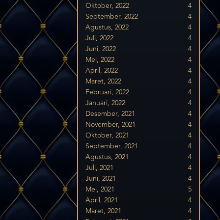
VIPCLUB88 KE-7
Oktober, 2022
EVENT MINGGUAN APRIL 2023
2023 VIPCLUB88 LIVE
NOVEMBER 2022
4
EVENT LUCKY FORTUNES MEI
EVENT MINGGUAN JANUARI
PEMENANG RAKERACE
VIPCLUB88 LIVE
September, 2022
2023
EVENT MINGGUAN MARET
2023 VIPCLUB88 LIVE
OKTOBER 2022
4
EVENT LUCKY TREASURE
SPESIAL EVENT NATAL DAN
PEMENANG RAKERACE
2023 VIPCLUB88 LIVE
Agustus, 2022
EVENT LUCKY SPIN APRIL 2023
FEBRUARI 2023
TAHUN BARU 2023
SEPTEMBER 2022
4
EVENT LUCKY DICE JANUARI
~COOMING SOON SPESIAL
COOMINGSOONN SPESIAL
Juli, 2022
EVENT LUCKY JACKPOT
2023
EVENT NATAL DAN TAHUN
EVENT NATAL DAN TAHUN
4
EVENT MINGGUAN
COOMINGSOONN SPESIAL
-COOMING SOON SPESIAL
MARET 2023
BARU 2023~
BARU 2023
Juni, 2022
DESEMBER 2022 VIPCLUB88
EVENT NATAL DAN TAHUN
EVENT NATAL DAN TAHUN
4
COOMING SOON SPESIAL
LIVE
BARU 2023.
BARU 2023-
Mei, 2022
EVENT MINGGUAN
PEMENANG RAKERACE
EVENT NATAL DAN TAHUN
4
PEMENANG RAKERACE MEI
NOVEMBER 2022 VIPCLUB88
AGUSTUS 2022
BARU 2023
April, 2022
EVENT LUCKY SPIN DESEMBER
EVENT MINGGUAN OKTOBER
PEMENANG RAKERACE JULI
2022
4
EVENT ANNIVERSARY
LIVE
2022
2022 VIPCLUB88 LIVE
2022
Maret, 2022
EVENT MINGGUAN
PEMENANG RAKERACE JUNI
VIPCLUB88 KE 6
4
NEW APK VIPCLUB88
COOMING SOON SPECIAL
EVENT LUCKY SLOT
SEPTEMBER 2022 VIPCLUB88
2022
Februari, 2022
EVENT LUCKY JACKPOT
EVENT MINGGUAN AGUSTUS
EVENT ANNIVERSARY
4
EVENT MINGGUAN MEI 2022
COOMING SOON SPECIAL
EVENT MINGGUAN JUNI 2022
NOVEMBER 2022
LIVE
OKTOBER 2022
2022 VIPCLUB88 LIVE
VIPCLUB88 KE 6
Januari, 2022
EVENT MINGGUAN JULI 2022
VIPCLUB88 LIVE
EVENT ANNIVERSARY
4
VIPCLUB88 LIVE
PEMENANG RAKERACE
EVENT LUCKY TREASURE
VIPCLUB88 LIVE
VIPCLUB88 KE-6
Desember, 2021
EVENT LUCKY DICE AGUSTUS
PEMENANG RAKERACE
JANUARI 2022
4
PEMENANG RAKERACE APRIL
PEMENANG RAKERACE
EVENT LUCKY SPIN JUNI 2022
SEPTEMBER 2022
2022
MARET 2022
November, 2021
EVENT LUCKY FORTUNES JULI
2022
PEMENANG RAKERACE
DESEMBER 2021
4
PROMO EXTRA POINT
SPESIAL EVENT NATAL DAN
2022
FEBRUARI 2022
Oktober, 2021
EVENT MINGGUAN APRIL 2022
CASHBACK - RAKEBACK
TAHUN BARU 2022
4
EVENT LUCKY SLOT MEI 2022
PROMO DOUBLE POINT
_COOMING SOON SPESIAL
VIPCLUB88 LIVE
September, 2021
EVENT MINGGUAN MARET
CASHBACK - RAKEBACK
EVENT NATAL DAN TAHUN
4
EVENT MINGGUAN FEBRUARI
PEMENANG RAKERACE
~COOMING SOON SPESIAL
2022 VIPCLUB88 LIVE
BARU 2022_
Agustus, 2021
EVENT LUCKY JACKPOT APRIL
2022 VIPCLUB88 LIVE
NOVEMBER 2021
EVENT NATAL DAN TAHUN
4
EVENT MINGGUAN JANUARI
-COOMING SOON SPESIAL
2022
BARU 2022~
Juli, 2021
EVENT LUCKY TREASURE
2022 VIPCLUB88 LIVE
PEMENANG RAKERACE
EVENT NATAL DAN TAHUN
4
EVENT LUCKY DICE FEBRUARI
EVENT MINGGUAN
COOMING SOON SPESIAL
MARET 2022
OKTOBER 2021
BARU 2022-
Juni, 2021
2022
DESEMBER 2021 VIPCLUB88
PEMENANG RAKERACE
EVENT NATAL DAN TAHUN
4
EVENT LUCKY FORTUNES
-COOMING SOON SPESIAL
LIVE
SEPTEMBER 2021
BARU 2022
Mei, 2021
JANUARI 2022
EVENT MINGGUAN
PEMENANG RAKERACE
ACARA NATAL DAN TAHUN
5
COOMING SOON SPESIAL
NOVEMBER 2021 VIPCLUB88
AGUSTUS 2021
BARU 2022-
April, 2021
EVENT LUCKY SLOT
EVENT MINGGUAN OKTOBER
PEMENANG RAKERACE JULI
ACARA NATAL DAN TAHUN
4
COOMINGSOON SPESIAL
LIVE
DESEMBER 2021
2021 VIPCLUB88 LIVE
2021
BARU 2022
Maret, 2021
EVENT MINGGUAN
PEMENANG RAKERACE JUNI
ACARA NATAL DAN TAHUN
4
COOMING SOON SPECIAL
EVENT LUCKY TREASURE
SEPTEMBER 2021 VIPCLUB88
2021
BARU 2022