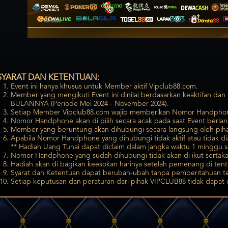
SYARAT DAN KETENTUAN:
Event ini hanya khusus untuk Member aktif Vipclub88.com.
Member yang mengikuti Event ini dinilai berdasarkan keaktifan da
BULANNYA (Periode Mei 2024 - November 2024).
Setiap Member Vipclub88.com wajib memberikan Nomor Handpho
Nomor Handphone akan di pilih secara acak pada saat Event berla
Member yang beruntung akan dihubungi secara langsung oleh piha
Apabila Nomor Handphone yang dihubungi tidak aktif atau tidak di
** Hadiah Uang Tunai dapat diclaim dalam jangka waktu 1 minggu s
Nomor Handphone yang sudah dihubungi tidak akan di ikut sertaka
Hadiah akan di bagikan keesokan harinya setelah pemenang di tent
Syarat dan Ketentuan dapat berubah-ubah tanpa pemberitahuan te
Setiap keputusan dan peraturan dari pihak VIPCLUB88 tidak dapat