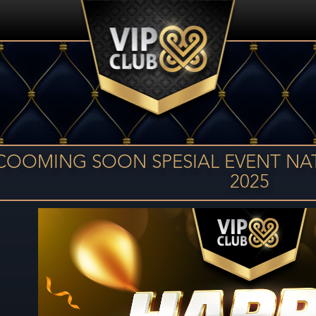
COOMING SOON SPESIAL EVENT NA
2025