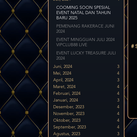
EVENT MINGGUAN
COMING SOON SPESIAL
PEMENANG RAKERACE JULI
2025
2025 VIPCLUB88 LIVE
YEAR 2025
EVENT LUCKY SPIN FEBRUARI
DESEMBER 2024 VIPCLUB88
EVENT CHRISTMAS AND NEW
2024
COMING SOON SPESIAL
COOMING SOON SPESIAL
2025
LIVE
YEAR 2025
EVENT LUCKY SLOT JANUARI
EVENT MINGGUAN
EVENT NATAL DAN TAHUN
EVENT NATAL DAN TAHUN
-COMING SOON SPESIAL
2025
NOVEMBER 2024 VIPCLUB88
BARU 2025
BARU 2025
EVENT LUCKY FORTUNES
EVENT MINGGUAN OKTOBER
EVENT NATAL DAN TAHUN
LIVE
DESEMBER 2024
2024 VIPCLUB88 LIVE
BARU 2025-
EVENT MINGGUAN
PEMENANG RAKERACE JUNI
EVENT LUCKY DICE
SEPTEMBER 2024 VIPCLUB88
2024
EVENT LUCKY SPIN OKTOBER
EVENT MINGGUAN AGUSTUS
NOVEMBER 2024
LIVE
2024
2024 VIPCLUB88 LIVE
EVENT MINGGUAN JULI 2024
EVENT LUCKY SLOT
VIPCLUB88 LIVE
EVENT LUCKY JACKPOT
# 
SEPTEMBER 2024
AGUSTUS 2024
EVENT LUCKY TREASURE JULI
2024
Juni, 2024
3
Mei, 2024
4
PEMENANG RAKERACE MEI
April, 2024
2024
3
PEMENANG RAKERACE APRIL
Maret, 2024
2024
4
EVENT MINGGUAN JUNI 2024
PEMENANG RAKERACE
Februari, 2024
VIPCLUB88 LIVE
MARET 2024
4
SPECIAL EVENT ANNIVERSARY
PEMENANG RAKERACE
Januari, 2024
VIPCLUB88 KE 8
FEBRUARI 2024
3
EVENT LUCKY FORTUNES
EVENT MINGGUAN APRIL 2024
PEMENANG RAKERACE
Desember, 2023
JUNI 2024
VIPCLUB88 LIVE
JANUARI 2024
4
EVENT MINGGUAN MEI 2024
COOMING SOON SPECIAL
PEMENANG RAKERACE
November, 2023
VIPCLUB88 LIVE
EVENT ANNIVERSARY
DESEMBER 2023
4
EVENT LUCKY SPIN APRIL 2024
COOMING SOON SPECIAL
SPESIAL EVENT NATAL DAN
VIPCLUB88 KE-8
Oktober, 2023
EVENT ULANG TAHUN
TAHUN BARU 2024
4
EVENT LUCKY DICE MEI 2024
EVENT MINGGUAN JANUARI
PEMENANG RAKERACE
VIPCLUB88 KE-8
September, 2023
EVENT MINGGUAN MARET
2024 VIPCLUB88 LIVE
OKTOBER 2023
4
PEMENANG RAKERACE
-COOMING SOON SPESIAL
2024 VIPCLUB88 LIVE
Agustus, 2023
EVENT MINGGUAN FEBRUARI
NOVEMBER 2023
EVENT NATAL DAN TAHUN
3
EVENT LUCKY TREASURE
~COOMING SOON SPESIAL
COOMING SOON SPESIAL