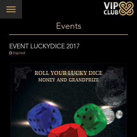
Toggle
navigation
Events
EVENT LUCKYDICE 2017
Expired