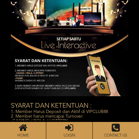
SYARAT DAN KETENTUAN :
1. Member Harus Deposit dan Aktif di VIPCLUB88
2. Member harus mencapai Turnover:
-CASINO / BOLA / LOTTERY
MENANG ATAU KALAH DI ATAS Rp. 4.000.000,-
-POKER
RAKEBACK DIATAS Rp. 400.000,-
HOME
LOGIN
CONTACT US