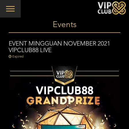
Toggle
navigation
Events
EVENT MINGGUAN NOVEMBER 2021
VIPCLUB88 LIVE
Expired