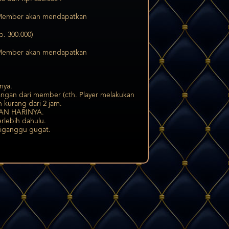
Member akan mendapatkan
. 300.000)
Member akan mendapatkan
nya.
rangan dari member
(cth. Player melakukan
 kurang dari 2 jam.
KAN HARINYA.
rlebih dahulu.
diganggu gugat.