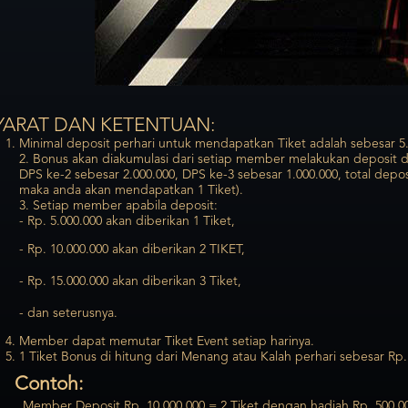
YARAT DAN KETENTUAN:
Minimal deposit perhari untuk mendapatkan Tiket adalah sebesar 5.
2. Bonus akan diakumulasi dari setiap member melakukan deposit da
DPS ke-2 sebesar 2.000.000, DPS ke-3 sebesar 1.000.000, total depos
maka anda akan mendapatkan 1 Tiket).
3. Setiap member apabila deposit:
- Rp. 5.000.000 akan diberikan 1 Tiket,
Rp. 10.000.000 akan diberikan 2 TIKET,
Rp. 15.000.000 akan diberikan 3 Tiket,
dan seterusnya.
Member dapat memutar Tiket Event setiap harinya.
1 Tiket Bonus di hitung dari Menang atau Kalah perhari sebesar Rp. 
Contoh:
mber Deposit Rp. 10.000.000 = 2 Tiket dengan hadiah Rp. 500.000